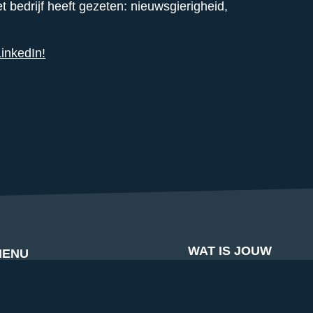
t bedrijf heeft gezeten: nieuwsgierigheid,
inkedIn!
WAT IS JOUW
MENU
VAK?
Alle vacatures
Agri - Food