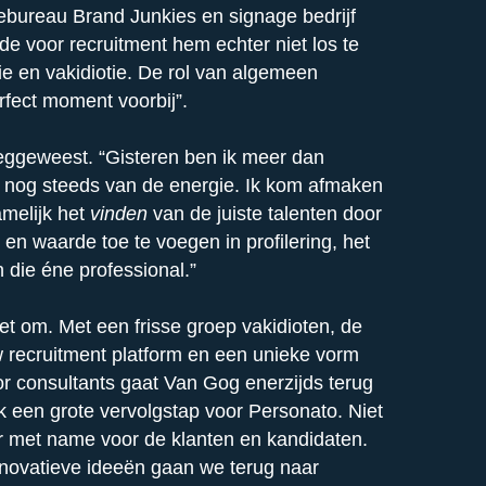
mebureau Brand Junkies en signage bedrijf
efde voor recruitment hem echter niet los te
sie en vakidiotie. De rol van algemeen
fect moment voorbij”.
eggeweest. “Gisteren ben ik meer dan
er nog steeds van de energie. Ik kom afmaken
amelijk het
vinden
van de juiste talenten door
 en waarde toe te voegen in profilering, het
n die éne professional.”
et om. Met een frisse groep vakidioten, de
w recruitment platform en een unieke vorm
r consultants gaat Van Gog enerzijds terug
k een grote vervolgstap voor Personato. Niet
 met name voor de klanten en kandidaten.
nnovatieve ideeën gaan we terug naar