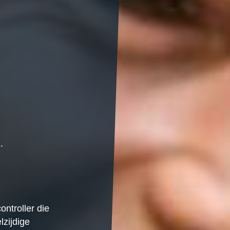
,-
ontroller die
lzijdige