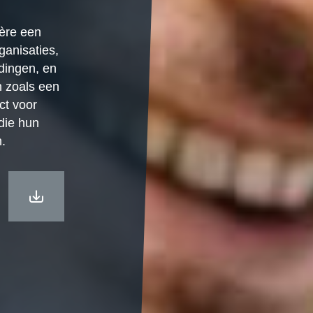
ière een
ganisaties,
idingen, en
n zoals een
ct voor
die hun
n.