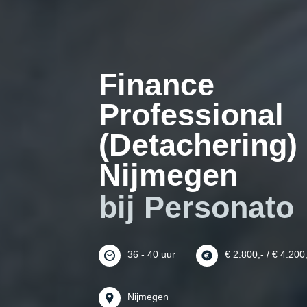
Finance
Professional
(Detachering)
Nijmegen
bij Personato
36 - 40 uur
€ 2.800,- / € 4.200
Nijmegen