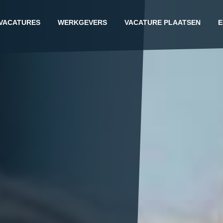
VACATURES
WERKGEVERS
VACATURE PLAATSEN
E
G