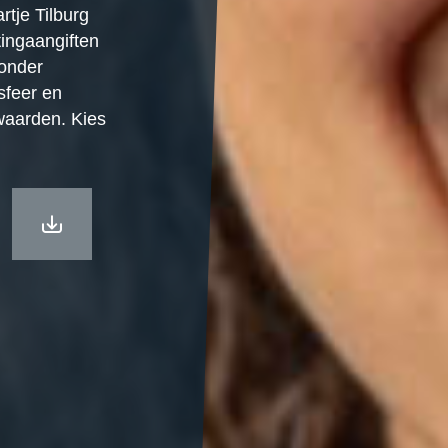
tje Tilburg
tingaangiften
 onder
sfeer en
waarden. Kies