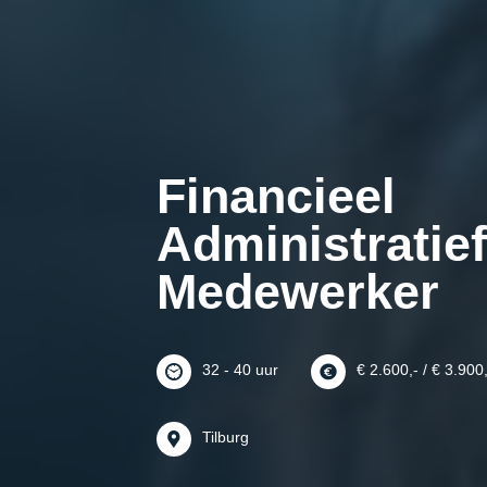
Financieel
Administratie
Medewerker
32 - 40 uur
€ 2.600,- / € 3.900
Tilburg