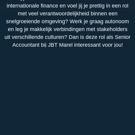
internationale finance en voel jij je prettig in een rol
met veel verantwoordelijkheid binnen een
snelgroeiende omgeving? Werk je graag autonoom
en leg je makkelijk verbindingen met stakeholders
uit verschillende culturen? Dan is deze rol als Senior
Accountant bij JBT Marel interessant voor jou!
Functieomschrijving
Als Senior Accountant ben jij de financiële spil
Functie-eisen
voor het Global Distribution Center (GDC) in
Eindhoven. Je bent eindverantwoordelijk voor de
Afgeronde bachelor? of masteropleiding in
financiële cijfers, met een sterke focus op
Accounting, Finance, Bedrijfseconomie of
balanskwaliteit, juiste verslaglegging en
Organisatie
vergelijkbaar;
compliance. De financieel administratieve
Minimaal 5 jaar werkervaring binnen de