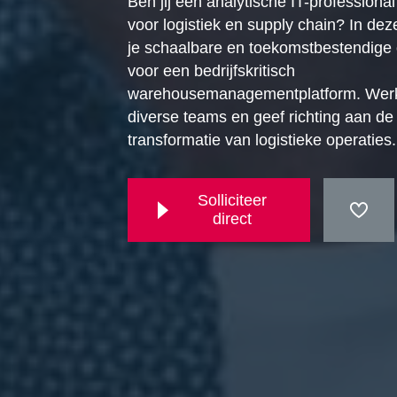
Ben jij een analytische IT-professiona
voor logistiek en supply chain? In dez
je schaalbare en toekomstbestendige
voor een bedrijfskritisch
warehousemanagementplatform. Wer
diverse teams en geef richting aan de 
transformatie van logistieke operaties.
Solliciteer
direct