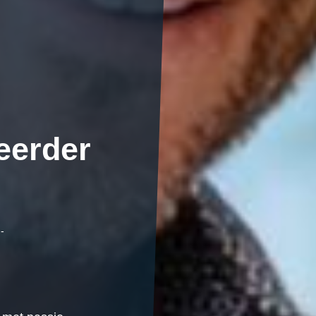
eerder
,-