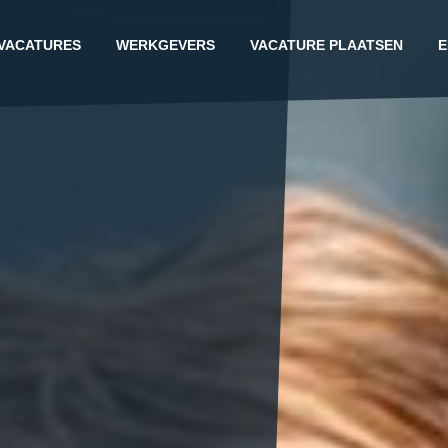
VACATURES
WERKGEVERS
VACATURE PLAATSEN
E
G