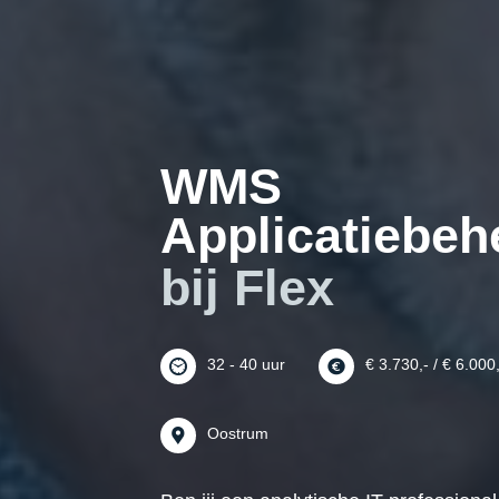
WMS
Applicatiebeh
bij Flex
32 - 40 uur
€ 3.730,- / € 6.000
Oostrum