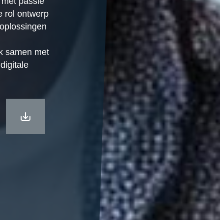
l met passie
e rol ontwerp
 oplossingen
k samen met
digitale