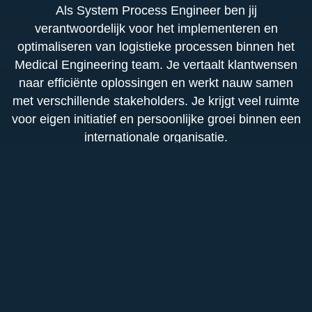
Als System Process Engineer ben jij
verantwoordelijk voor het implementeren en
optimaliseren van logistieke processen binnen het
Medical Engineering team. Je vertaalt klantwensen
naar efficiënte oplossingen en werkt nauw samen
met verschillende stakeholders. Je krijgt veel ruimte
voor eigen initiatief en persoonlijke groei binnen een
internationale organisatie.
Functieomschrijving
In de rol van System Process Engineer speel je
Functie-eisen
een sleutelrol in het realiseren van logistieke
oplossingen voor medische klanten. Je bent
Je hebt een HBO-diploma in Logistiek, Supply
betrokken bij het volledige traject, van de analyse
Chain, Technische Bedrijfskunde of