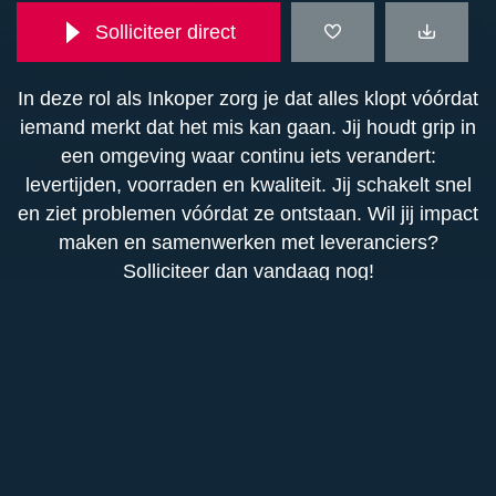
Solliciteer direct
In deze rol als Inkoper zorg je dat alles klopt vóórdat
iemand merkt dat het mis kan gaan. Jij houdt grip in
een omgeving waar continu iets verandert:
levertijden, voorraden en kwaliteit. Jij schakelt snel
en ziet problemen vóórdat ze ontstaan. Wil jij impact
maken en samenwerken met leveranciers?
Solliciteer dan vandaag nog!
Functieomschrijving
In deze rol als inkoper bij een toonaangevend
Functie-eisen
foodservicebedrijf ben jij verantwoordelijk voor het
tijdig inkopen van producten in de juiste kwaliteit