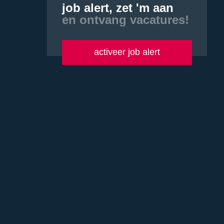
job alert, zet 'm aan
en ontvang vacatures!
activeer job alert