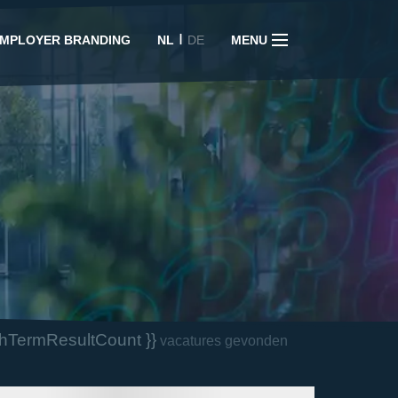
I
MPLOYER BRANDING
NL
DE
MENU
chTermResultCount }}
vacatures gevonden