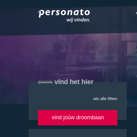
ONZE DIENSTEN
EMPLOYER BRANDIN
OVER PERSONATO
CONTACT
zoek
vínd het hier
wis alle filters
vind joúw droombaan