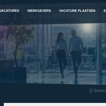
VACATURES
WERKGEVERS
VACATURE PLAATSEN
E
G
{{ Sear