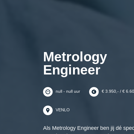
Metrology
Engineer
null - null uur
€ 3.950,- / € 6.6
VENLO
Als Metrology Engineer ben jij dé speci