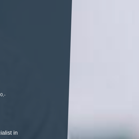
00,-
alist in