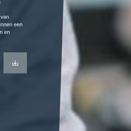
n
 van
binnen een
en en