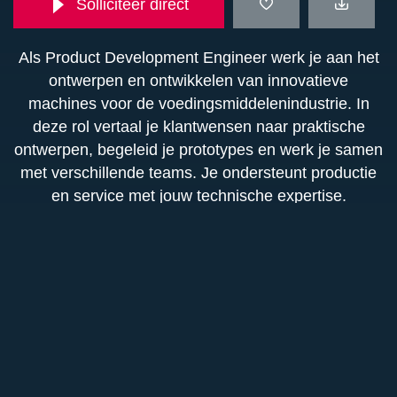
Solliciteer direct
Als Product Development Engineer werk je aan het
ontwerpen en ontwikkelen van innovatieve
machines voor de voedingsmiddelenindustrie. In
deze rol vertaal je klantwensen naar praktische
ontwerpen, begeleid je prototypes en werk je samen
met verschillende teams. Je ondersteunt productie
en service met jouw technische expertise.
Functieomschrijving
In de functie van Product Development Engineer
Functie-eisen
ben jij verantwoordelijk voor het ontwikkelen van
mechanische ontwerpen en concepten voor
Afgeronde bachelor of master in