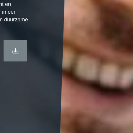
nt en
e in een
an duurzame