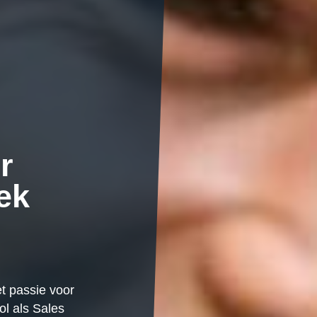
r
ek
et passie voor
ol als Sales