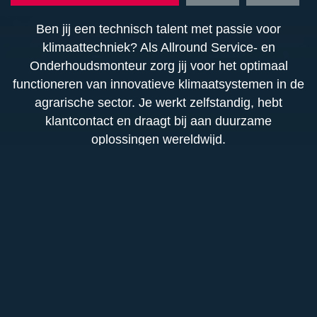
Ben jij een technisch talent met passie voor
klimaattechniek? Als Allround Service- en
Onderhoudsmonteur zorg jij voor het optimaal
functioneren van innovatieve klimaatsystemen in de
agrarische sector. Je werkt zelfstandig, hebt
klantcontact en draagt bij aan duurzame
oplossingen wereldwijd.
Functieomschrijving
Als Allround Service- en Onderhoudsmonteur ben
Functie-eisen
jij verantwoordelijk voor het opleveren,
onderhouden en verlenen van service aan
Afgeronde mbo-opleiding in elektrotechniek,
moderne klimaatsystemen in de agrarische
mechatronica of werktuigbouwkunde