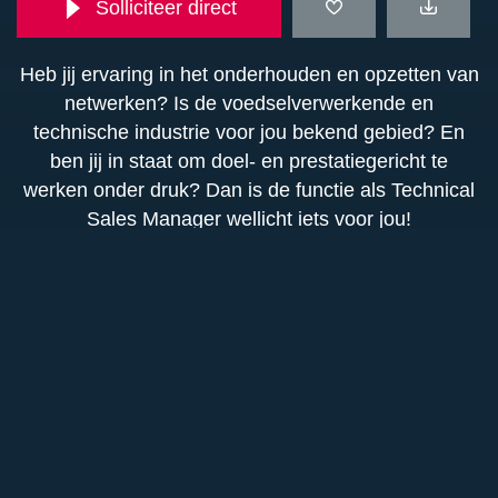
Solliciteer direct
Heb jij ervaring in het onderhouden en opzetten van
netwerken? Is de voedselverwerkende en
technische industrie voor jou bekend gebied? En
ben jij in staat om doel- en prestatiegericht te
werken onder druk? Dan is de functie als Technical
Sales Manager wellicht iets voor jou!
Functieomschrijving
Als Technical Sales Manager ben je
Functie-eisen
verantwoordelijk voor het onderhouden en
uitbreiden van klantrelaties binnen de technische
Hbo werk- en denkniveau
en voedselverwerkende industrie. Je richt je op
Minimaal 2 jaar relevante ervaring in