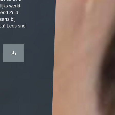
lijks werkt
end Zuid-
arts bij
ou! Lees snel