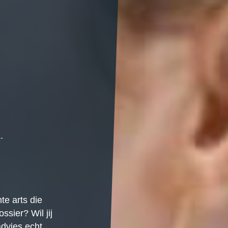
,-
te arts die
ssier? Wil jij
advies echt