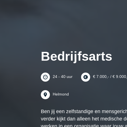
Bedrijfsarts
24 - 40 uur
€ 7.000,- / € 9.000
Helmond
Ben jij een zelfstandige en mensgerich
verder kijkt dan alleen het medische do
werken in een organisatie waar jouw 