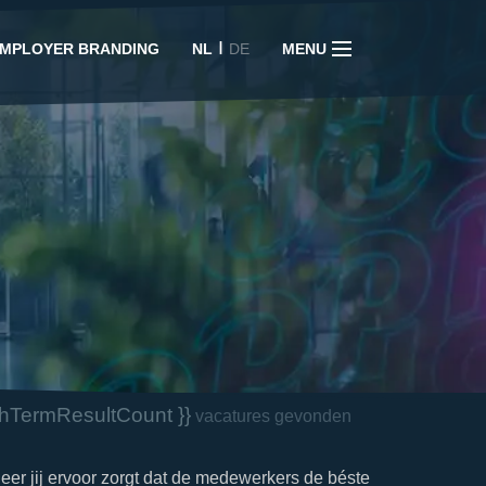
I
MPLOYER BRANDING
NL
DE
MENU
chTermResultCount }}
vacatures gevonden
er jij ervoor zorgt dat de medewerkers de béste