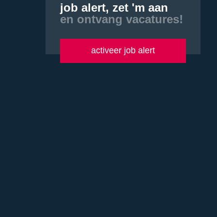
job alert, zet 'm aan
en ontvang vacatures!
activeer job alert