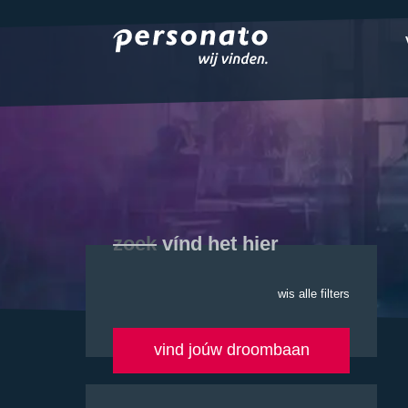
ONZE DIENSTEN
EMPLOYER BRANDIN
OVER PERSONATO
CONTACT
zoek
vínd het hier
wis alle filters
vind joúw droombaan