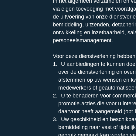
In het algemeen verzamelen en ve
via eigen toevoeging met voorafg
de uitvoering van onze dienstverle
bemiddeling, uitzenden, detacherin
ontwikkeling en inzetbaarheid, sal
personeelsmanagement.
Voor deze dienstverlening hebben 
U aanbiedingen te kunnen doen
over de dienstverlening en overi
afstemmen op uw wensen en kwal
medewerkers of geautomatiseerd 
U te benaderen voor commerci
promotie-acties die voor u intere
daarvoor heeft aangemeld (opt-i
Uw geschiktheid en beschikbaa
bemiddeling naar vast of tijdeli
gebruik gemaakt kan worden van 