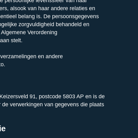
de persoonlijke levenssfeer van haar
rs, alsook van haar andere relaties en
entieel belang is. De persoonsgegevens
gelijke zorgvuldigheid behandeld en
de Algemene Verordening
an stelt.
nsverzamelingen en andere
o.
 Keizersveld 91, postcode 5803 AP en is de
r de verwerkingen van gegevens die plaats
ie