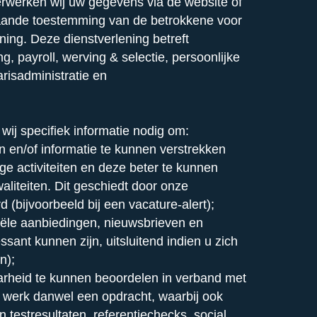
rwerken wij uw gegevens via de website of
aande toestemming van de betrokkene voor
ning. Deze dienstverlening betreft
g, payroll, werving & selectie, persoonlijke
arisadministratie en
wij specifiek informatie nodig om:
 en/of informatie te kunnen verstrekken
ge activiteiten en deze beter te kunnen
iteiten. Dit geschiedt door onze
(bijvoorbeeld bij een vacature-alert);
ële aanbiedingen, nieuwsbrieven en
ssant kunnen zijn, uitsluitend indien u zich
n);
rheid te kunnen beoordelen in verband met
jk werk danwel een opdracht, waarbij ook
testresultaten, referentiechecks, social